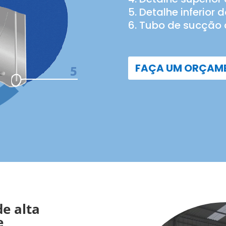
Detalhe inferior
Tubo de sucção 
FAÇA UM ORÇAM
e alta
e