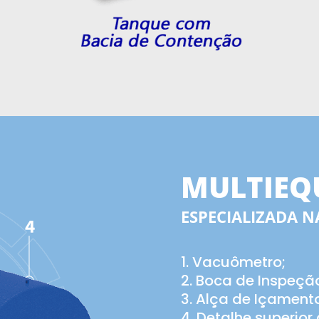
MULTIEQ
ESPECIALIZADA 
Vacuômetro;
Boca de Inspeçã
Alça de Içamento
Detalhe superior