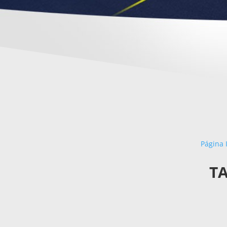
Página I
T