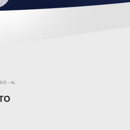
IÓ – AL
TO
L